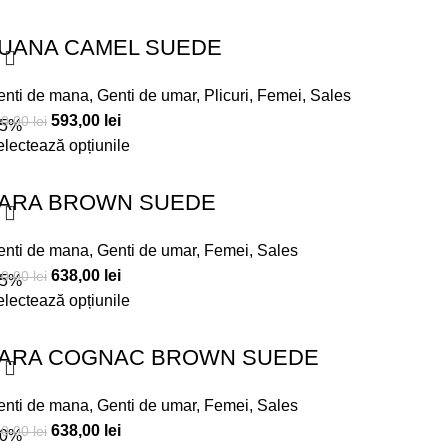
UANA CAMEL SUEDE
enti de mana
,
Genti de umar
,
Plicuri
,
Femei
,
Sales
593,00
lei
00,00
lei
15%
lectează opțiunile
ARA BROWN SUEDE
enti de mana
,
Genti de umar
,
Femei
,
Sales
638,00
lei
50,00
lei
15%
lectează opțiunile
ARA COGNAC BROWN SUEDE
enti de mana
,
Genti de umar
,
Femei
,
Sales
638,00
lei
50,00
lei
10%