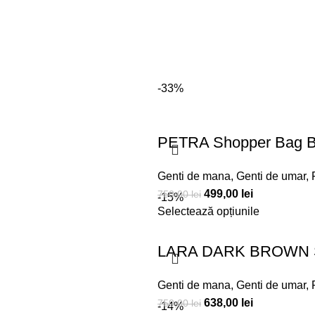
-33%
PETRA Shopper Bag 
Genti de mana
,
Genti de umar
,
499,00
lei
750,00
lei
-15%
Selectează opțiunile
LARA DARK BROWN
Genti de mana
,
Genti de umar
,
638,00
lei
750,00
lei
-14%