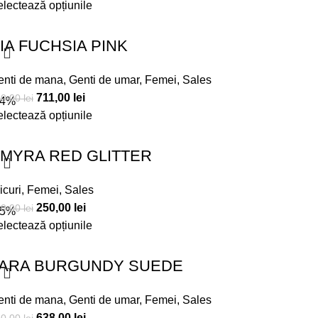
lectează opțiunile
IA FUCHSIA PINK
enti de mana
,
Genti de umar
,
Femei
,
Sales
711,00
lei
90,00
lei
14%
lectează opțiunile
MYRA RED GLITTER
icuri
,
Femei
,
Sales
250,00
lei
90,00
lei
15%
lectează opțiunile
ARA BURGUNDY SUEDE
enti de mana
,
Genti de umar
,
Femei
,
Sales
638,00
lei