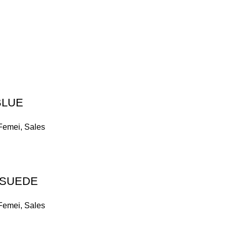
BLUE
Femei
,
Sales
 SUEDE
Femei
,
Sales