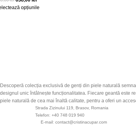
50,00
lei
lectează opțiunile
Descoperă colecția exclusivă de genți din piele naturală semna
designul unic întâlnește funcționalitatea. Fiecare geantă este re
piele naturală de cea mai înaltă calitate, pentru a oferi un accesor
Strada Zizinului 119, Brasov, Romania
Telefon: +40 748 019 940
E-mail:
moc.rapucanitsirc@tcatnoc