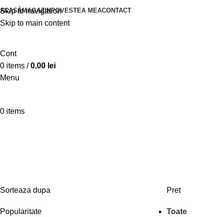
ACASĂ
MAGAZIN
POVESTEA MEA
CONTACT
Skip to navigation
Skip to main content
Cont
0
items
/
0,00
lei
Menu
0
items
FEMEI
BARBATI
SALES
NOUTATI
Sorteaza dupa
Pret
Popularitate
Toate