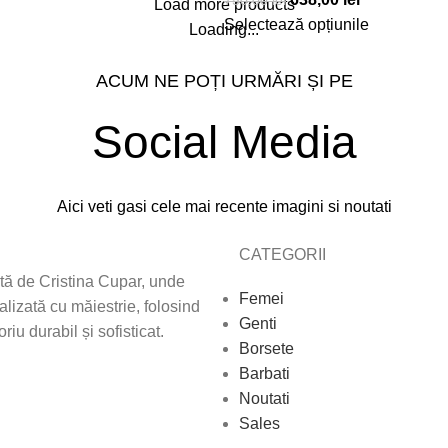
750,00
lei
Load more products
Selectează opțiunile
Loading...
ACUM NE POȚI URMĂRI ȘI PE
Social Media
Aici veti gasi cele mai recente imagini si noutati
CATEGORII
tă de Cristina Cupar, unde
Femei
alizată cu măiestrie, folosind
Genti
iu durabil și sofisticat.
Borsete
Barbati
Noutati
Sales