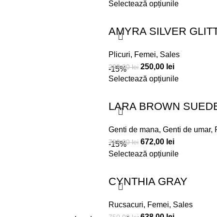
Selectează opțiunile
AMYRA SILVER GLIT
Plicuri
,
Femei
,
Sales
250,00
lei
290,00
lei
-15%
Selectează opțiunile
LARA BROWN SUEDE
Genti de mana
,
Genti de umar
,
672,00
lei
790,00
lei
-15%
Selectează opțiunile
CYNTHIA GRAY
Rucsacuri
,
Femei
,
Sales
638,00
lei