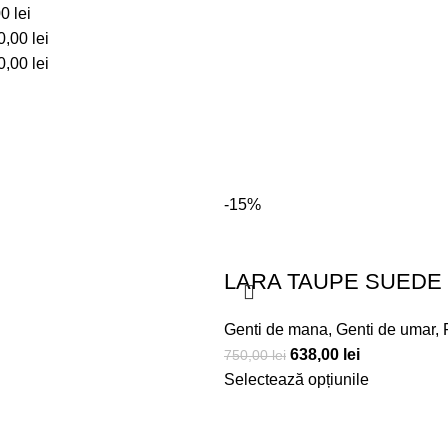
00
lei
0,00
lei
0,00
lei
-15%
LARA TAUPE SUEDE
Genti de mana
,
Genti de umar
,
638,00
lei
750,00
lei
Selectează opțiunile