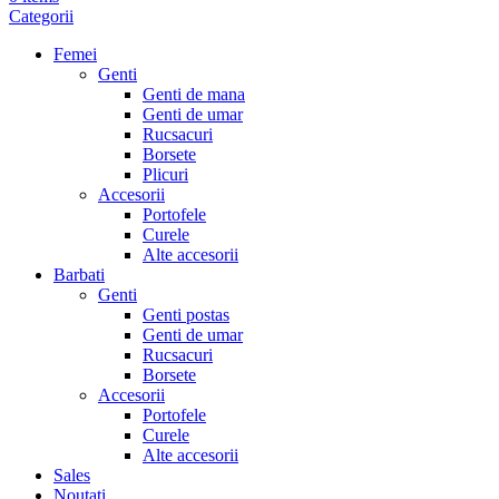
Categorii
Femei
Genti
Genti de mana
Genti de umar
Rucsacuri
Borsete
Plicuri
Accesorii
Portofele
Curele
Alte accesorii
Barbati
Genti
Genti postas
Genti de umar
Rucsacuri
Borsete
Accesorii
Portofele
Curele
Alte accesorii
Sales
Noutati