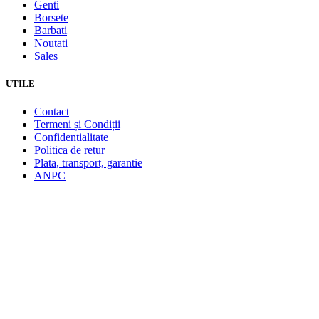
Genti
Borsete
Barbati
Noutati
Sales
UTILE
Contact
Termeni și Condiții
Confidentialitate
Politica de retur
Plata, transport, garantie
ANPC