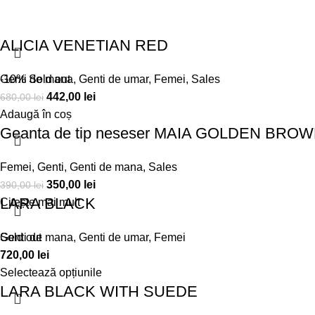
ALICIA VENETIAN RED
Genti de mana
-10%
Sold out
,
Genti de umar
,
Femei
,
Sales
442,00
lei
680,00
lei
Adaugă în coș
Geanta de tip neseser MAIA GOLDEN BRO
Femei
,
Genti
,
Genti de mana
,
Sales
350,00
lei
390,00
lei
LARA BLACK
Citește mai mult
Genti de mana
Sold out
,
Genti de umar
,
Femei
720,00
lei
Selectează opțiunile
LARA BLACK WITH SUEDE