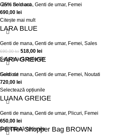
Genti de mana
-25%
Sold out
,
Genti de umar
,
Femei
690,00
lei
Citește mai mult
LARA BLUE
Genti de mana
,
Genti de umar
,
Femei
,
Sales
518,00
lei
690,00
lei
LARA GREIGE
Selectează opțiunile
Genti de mana
Sold out
,
Genti de umar
,
Femei
,
Noutati
720,00
lei
Selectează opțiunile
LUANA GREIGE
Genti de mana
,
Genti de umar
,
Plicuri
,
Femei
650,00
lei
PETRA Shopper Bag BROWN
Selectează opțiunile