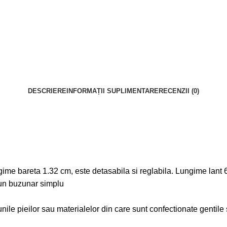
DESCRIERE
INFORMAȚII SUPLIMENTARE
RECENZII (0)
me bareta 1.32 cm, este detasabila si reglabila. Lungime lant
e un buzunar simplu
ile pieilor sau materialelor din care sunt confectionate gentile su