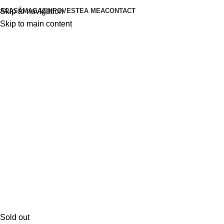
ACASĂ
MAGAZIN
POVESTEA MEA
CONTACT
Skip to navigation
Skip to main content
Sold out