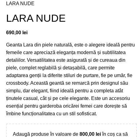
LARA NUDE
LARA NUDE
690,00
lei
Geanta Lara din piele naturală, este o alegere ideală pentru
femeile care apreciază eleganța modernă și subtilitatea
detaliilor. Versatilitatea este asigurată și de cureaua din
piele, complet reglabilă și detașabilă, care permite
adaptarea genții la diferite stiluri de purtare, fie pe umăr, fie
crossbody. Această geantă se remarcă prin designul său
simplu, dar elegant, fiind ideală pentru a completa atât
ținutele casual, cât și pe cele elegante. Este un accesoriu
esențial pentru garderoba oricărei femei care dorește să
îmbine funcționalitatea cu un stil sofisticat.
Adaugă produse în valoare de
800,00
lei
în coș ca să