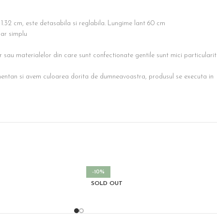
.32 cm, este detasabila si reglabila. Lungime lant 60 cm
nar simplu
or sau materialelor din care sunt confectionate gentile sunt mici particulari
entan si avem culoarea dorita de dumneavoastra, produsul se executa in ur
-10%
SOLD OUT