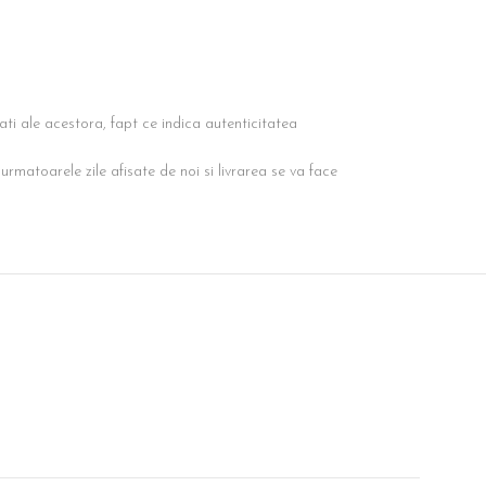
tati ale acestora, fapt ce indica autenticitatea
matoarele zile afisate de noi si livrarea se va face
SOLD OUT