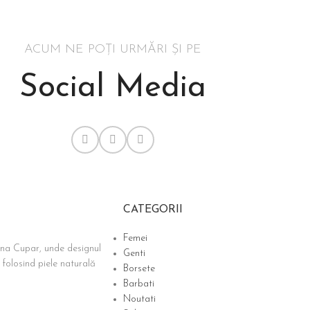
ACUM NE POȚI URMĂRI ȘI PE
Social Media
CATEGORII
Femei
ina Cupar, unde designul
Genti
 folosind piele naturală
Borsete
Barbati
Noutati