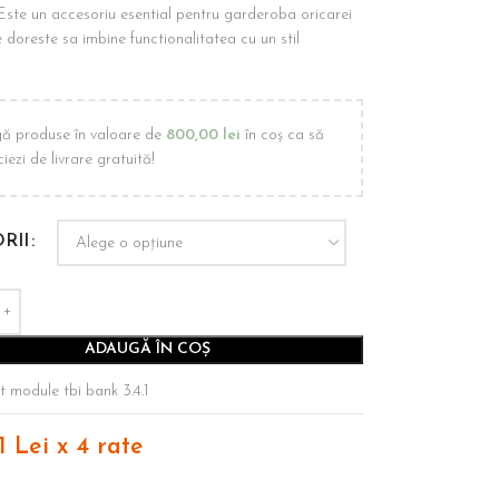
Este un accesoriu esential pentru garderoba oricarei
 doreste sa imbine functionalitatea cu un stil
ă produse în valoare de
800,00
lei
în coș ca să
iezi de livrare gratuită!
RII
ADAUGĂ ÎN COȘ
1 Lei x 4 rate