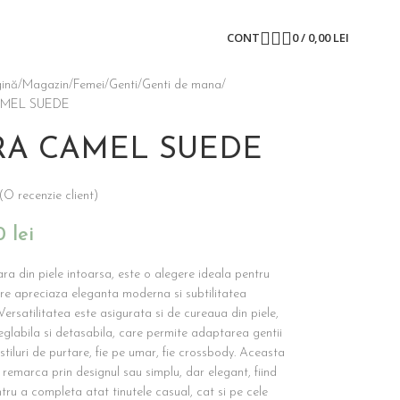
CONT
0
/
0,00
LEI
ină
Magazin
Femei
Genti
Genti de mana
MEL SUEDE
RA CAMEL SUEDE
(O recenzie client)
00
lei
a din piele intoarsa, este o alegere ideala pentru
re apreciaza eleganta moderna si subtilitatea
. Versatilitatea este asigurata si de cureaua din piele,
glabila si detasabila, care permite adaptarea gentii
e stiluri de purtare, fie pe umar, fie crossbody. Aceasta
remarca prin designul sau simplu, dar elegant, fiind
tru a completa atat tinutele casual, cat si pe cele