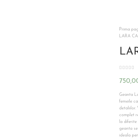
Prima pag
LARA CA
LA
750,
Geanta Lar
femeile ca
detaliilor
complet re
la diferit
geanta se 
ideala pen