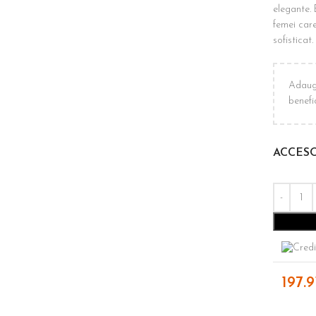
elegante. 
femei care
sofisticat.
Adaug
benefic
ACCESO
197.9