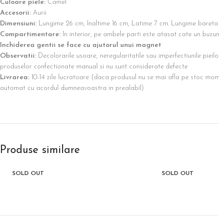
Culoare piele:
Camel
Accesorii:
Aurii
Dimensiuni:
Lungime 26 cm, Inaltime 16 cm, Latime 7 cm. Lungime bareta 1
Compartimentare:
In interior, pe ambele parti este atasat cate un buzu
Inchiderea gentii se face cu ajutorul unui magnet
Observatii:
Decolorarile usoare, neregularitatile sau imperfectiunile pieil
produselor confectionate manual si nu sunt considerate defecte
Livrarea:
10-14 zile lucratoare (daca produsul nu se mai afla pe stoc mom
automat cu acordul dumneavoastra in prealabil)
Produse similare
SOLD OUT
SOLD OUT