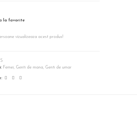
 la favorite
ersoane vizualizeaza acest produs!
S
:
Femei
,
Genti de mana
,
Genti de umar
e: