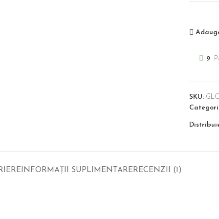
Adauga
9
P
SKU:
GLC
Categorii
Distribui
RIERE
INFORMAȚII SUPLIMENTARE
RECENZII (1)