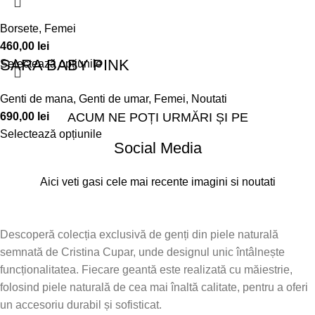
Borsete
,
Femei
460,00
lei
SARA BABY PINK
Selectează opțiunile
Genti de mana
,
Genti de umar
,
Femei
,
Noutati
690,00
lei
ACUM NE POȚI URMĂRI ȘI PE
Selectează opțiunile
Social Media
Aici veti gasi cele mai recente imagini si noutati
Descoperă colecția exclusivă de genți din piele naturală
semnată de Cristina Cupar, unde designul unic întâlnește
funcționalitatea. Fiecare geantă este realizată cu măiestrie,
folosind piele naturală de cea mai înaltă calitate, pentru a oferi
un accesoriu durabil și sofisticat.