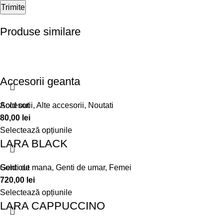
Produse similare
Accesorii geanta
Accesorii
Sold out
,
Alte accesorii
,
Noutati
80,00
lei
Selectează opțiunile
LARA BLACK
Genti de mana
Sold out
,
Genti de umar
,
Femei
720,00
lei
Selectează opțiunile
LARA CAPPUCCINO