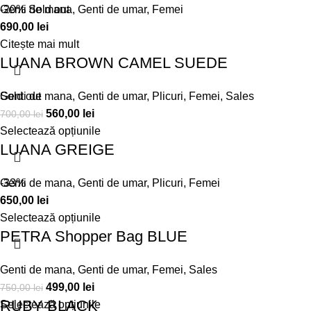
Genti de mana
-20%
Sold out
,
Genti de umar
,
Femei
690,00
lei
Citește mai mult
LUANA BROWN CAMEL SUEDE
Genti de mana
Sold out
,
Genti de umar
,
Plicuri
,
Femei
,
Sales
560,00
lei
700,00
lei
Selectează opțiunile
LUANA GREIGE
Genti de mana
-33%
,
Genti de umar
,
Plicuri
,
Femei
650,00
lei
Selectează opțiunile
PETRA Shopper Bag BLUE
Genti de mana
,
Genti de umar
,
Femei
,
Sales
499,00
lei
750,00
lei
RUBY BLACK
Selectează opțiunile