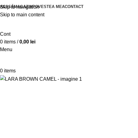
ACASĂ
MAGAZIN
POVESTEA MEA
CONTACT
Skip to navigation
Skip to main content
Cont
0
items
/
0,00
lei
Menu
0
items