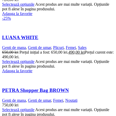
Selectează opțiunile
Acest produs are mai multe variații. Opțiunile
pot fi alese în pagina produsului.
Adauga la favorite
-25%
LUANA WHITE
Genti de mana
,
Genti de umar
,
Plicuri
,
Femei
,
Sales
650,00
lei
Prețul inițial a fost: 650,00 lei.
490,00
lei
Prețul curent este:
490,00 lei.
Selectează opțiunile
Acest produs are mai multe variații. Opțiunile
pot fi alese în pagina produsului.
Adauga la favorite
PETRA Shopper Bag BROWN
Genti de mana
,
Genti de umar
,
Femei
,
Noutati
750,00
lei
Selectează opțiunile
Acest produs are mai multe variații. Opțiunile
pot fi alese în pagina produsului.