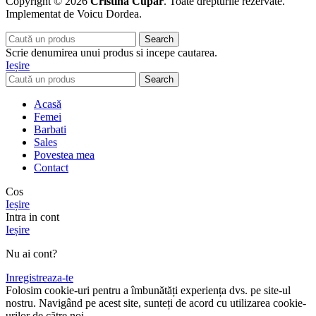
Copyright © 2026
Cristina Cupar
. Toate drepturile rezervate.
Implementat de Voicu Dordea.
Search
Scrie denumirea unui produs si incepe cautarea.
Ieșire
Search
Acasă
Femei
Barbati
Sales
Povestea mea
Contact
Cos
Ieșire
Intra in cont
Ieșire
Nu ai cont?
Inregistreaza-te
Folosim cookie-uri pentru a îmbunătăți experiența dvs. pe site-ul
nostru. Navigând pe acest site, sunteți de acord cu utilizarea cookie-
urilor de către noi.