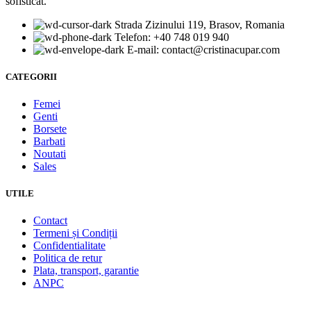
sofisticat.
Strada Zizinului 119, Brasov, Romania
Telefon: +40 748 019 940
E-mail:
moc.rapucanitsirc@tcatnoc
CATEGORII
Femei
Genti
Borsete
Barbati
Noutati
Sales
UTILE
Contact
Termeni și Condiții
Confidentialitate
Politica de retur
Plata, transport, garantie
ANPC