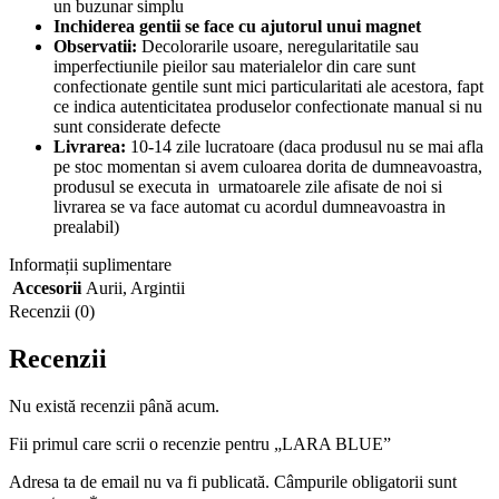
un buzunar simplu
Inchiderea gentii se face cu ajutorul unui magnet
Observatii:
Decolorarile usoare, neregularitatile sau
imperfectiunile pieilor sau materialelor din care sunt
confectionate gentile sunt mici particularitati ale acestora, fapt
ce indica autenticitatea produselor confectionate manual si nu
sunt considerate defecte
Livrarea:
10-14 zile lucratoare (daca produsul nu se mai afla
pe stoc momentan si avem culoarea dorita de dumneavoastra,
produsul se executa in urmatoarele zile afisate de noi si
livrarea se va face automat cu acordul dumneavoastra in
prealabil)
Informații suplimentare
Accesorii
Aurii
,
Argintii
Recenzii (0)
Recenzii
Nu există recenzii până acum.
Fii primul care scrii o recenzie pentru „LARA BLUE”
Adresa ta de email nu va fi publicată.
Câmpurile obligatorii sunt