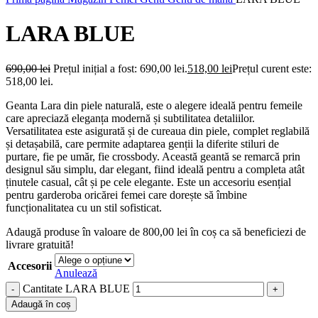
LARA BLUE
690,00
lei
Prețul inițial a fost: 690,00 lei.
518,00
lei
Prețul curent este:
518,00 lei.
Geanta Lara din piele naturală, este o alegere ideală pentru femeile
care apreciază eleganța modernă și subtilitatea detaliilor.
Versatilitatea este asigurată și de cureaua din piele, complet reglabilă
și detașabilă, care permite adaptarea genții la diferite stiluri de
purtare, fie pe umăr, fie crossbody. Această geantă se remarcă prin
designul său simplu, dar elegant, fiind ideală pentru a completa atât
ținutele casual, cât și pe cele elegante. Este un accesoriu esențial
pentru garderoba oricărei femei care dorește să îmbine
funcționalitatea cu un stil sofisticat.
Adaugă produse în valoare de
800,00
lei
în coș ca să beneficiezi de
livrare gratuită!
Accesorii
Anulează
Cantitate LARA BLUE
Adaugă în coș